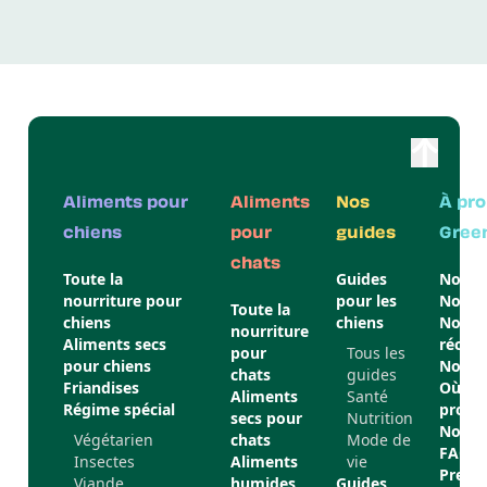
Aliments pour
Aliments
Nos
À pro
chiens
pour
guides
Gree
chats
Toute la
Guides
Nos p
nourriture pour
pour les
Notre
Toute la
chiens
chiens
Nos
nourriture
Aliments secs
récom
pour
Tous les
pour chiens
Notre
chats
guides
Friandises
Où ac
Aliments
Santé
Régime spécial
produi
secs pour
Nutrition
Nous 
Végétarien
chats
Mode de
FAQ
Insectes
Aliments
vie
Press
Viande
humides
Guides