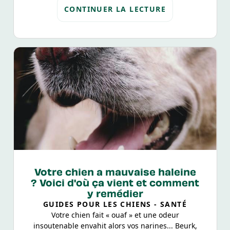
quatre pattes adorera notre glace pour chien à
CONTINUER LA LECTURE
faire soi-même. Découvrez ci-dessous comment
la préparer et de quels ingrédients et ustensiles
vous avez besoin.
Votre chien a mauvaise haleine
? Voici d'où ça vient et comment
y remédier
GUIDES POUR LES CHIENS - SANTÉ
Votre chien fait « ouaf » et une odeur
insoutenable envahit alors vos narines... Beurk,