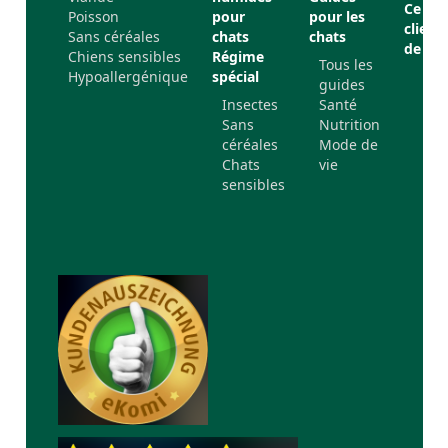
Ce qu
Poisson
pour
pour les
client
Sans céréales
chats
chats
de no
Chiens sensibles
Régime
Tous les
Hypoallergénique
spécial
guides
Insectes
Santé
Sans
Nutrition
céréales
Mode de
Chats
vie
sensibles