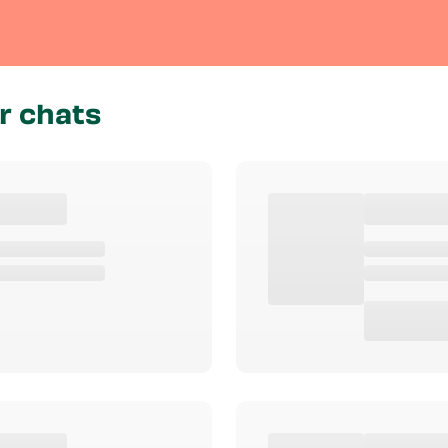
r chats
stiques Speciales
Activite