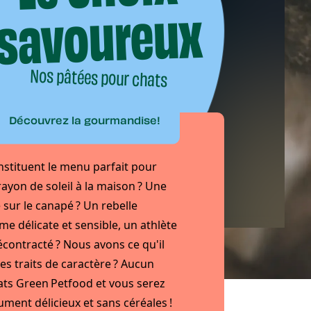
savoureux
Nos pâtées pour chats
Découvrez la gourmandise!
stituent le menu parfait pour
rayon de soleil à la maison ? Une
 sur le canapé ? Un rebelle
e délicate et sensible, un athlète
écontracté ? Nous avons ce qu'il
ces traits de caractère ? Aucun
ats Green Petfood et vous serez
ument délicieux et sans céréales !