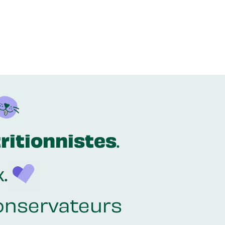
ritionnistes
.
.
onservateurs