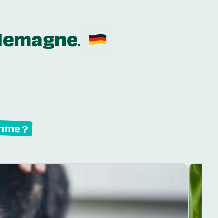
llemagne
.
amme ?