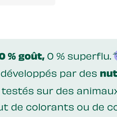
0 % goût,
0 % superflu.
 développés par des
nut
testés sur des animaux
ut de colorants ou de c