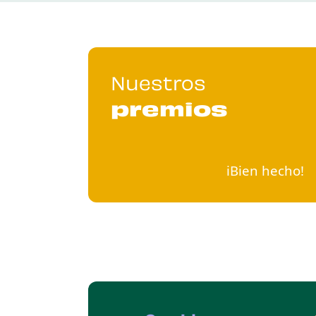
Nuestros
premios
iBien hecho!