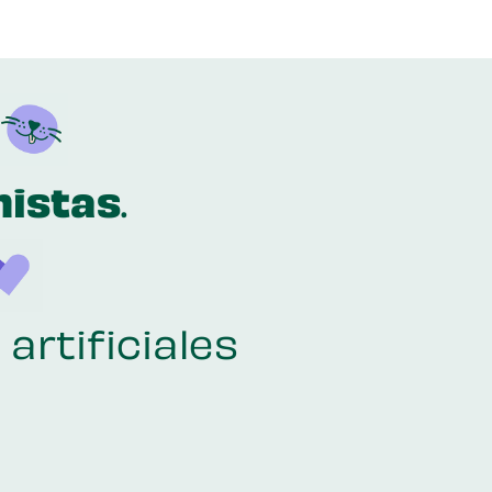
nistas
.
artificiales