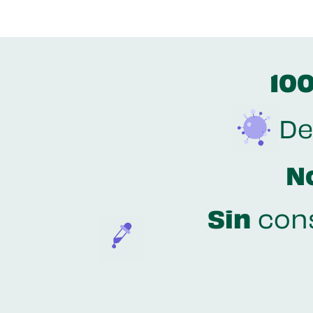
100
De
N
Sin
cons