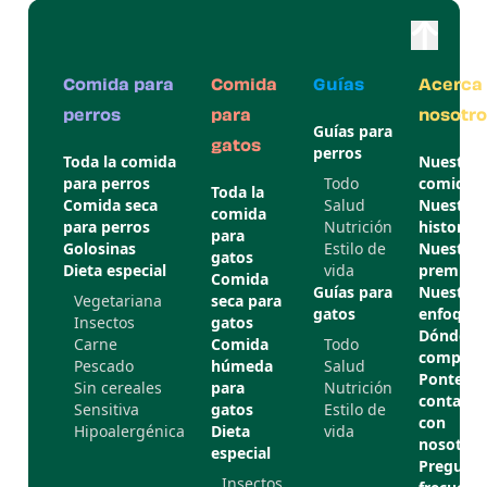
Comida para
Comida
Guías
Acerca
perros
para
nosotro
Guías para
gatos
perros
Toda la comida
Nuestra
para perros
Todo
comida
Toda la
Comida seca
Salud
Nuestra
comida
para perros
Nutrición
historia
para
Golosinas
Estilo de
Nuestros
gatos
Dieta especial
vida
premios
Comida
Guías para
Nuestro
Vegetariana
seca para
gatos
enfoque
Insectos
gatos
Dónde
Carne
Comida
Todo
comprar
Pescado
húmeda
Salud
Ponte en
Sin cereales
para
Nutrición
contacto
Sensitiva
gatos
Estilo de
con
Hipoalergénica
Dieta
vida
nosotros
especial
Pregunta
Insectos