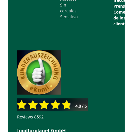
frecuent
Sin
Prensa
cereales
Comenta
Sensitiva
de los
clientes
Reviews 8592
foodforplanet GmbH