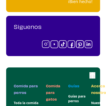
iBien hecho!
Siguenos
Comida para
Comida
Guías
Acerca
perros
para
nosotro
Guías para
gatos
perros
Toda la comida
Nuestra