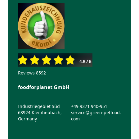
Reviews 8592
foodforplanet GmbH
Industriegebiet Süd
+49 9371 940-951
63924 Kleinheubach,
service@green-petfood.
Germany
com