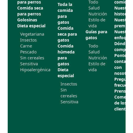
para perros
Todo
comida
Toda la
Comida seca
Salud
Nuestra
comida
para perros
Nutrición
historia
para
Golosinas
Estilo de
Nuestros
gatos
Dieta especial
vida
premios
Comida
Guías para
Nuestro
Vegetariana
seca para
gatos
enfoque
Insectos
gatos
Dónde
Carne
Comida
Todo
comprar
Pescado
húmeda
Salud
Ponte en
Sin cereales
para
Nutrición
contacto
Sensitiva
gatos
Estilo de
con
Hipoalergénica
Dieta
vida
nosotros
especial
Pregunta
Insectos
frecuent
Sin
Prensa
cereales
Comenta
Sensitiva
de los
clientes