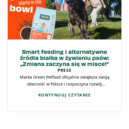
Smart feeding i alternatywne
źródła białka w żywieniu psów:
„Zmiana zaczyna się w misce!”
PRESS
Marka Green Petfood oficjalnie zwiększa swoją
obecność w Polsce i rozpoczyna rozwój
działalności na tym rynku. W jej ofercie znajdują
KONTYNUUJ CZYTANIE
się kompletne karmy dla psów oparte na
alternatywnych źródłach białka, takich jak białko
owadów czy składniki roślinne. To odpowiedź na
coraz częstsze problemy zwierząt z
nietolerancjami pokarmowymi i alergiami oraz na