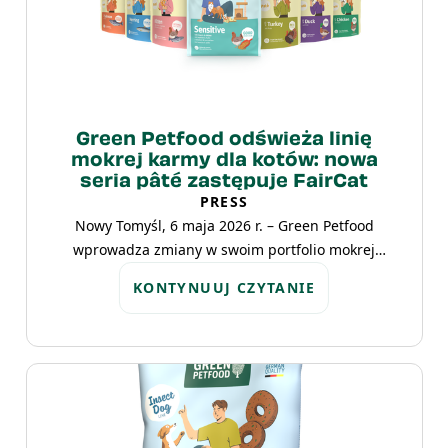
Green Petfood odświeża linię
mokrej karmy dla kotów: nowa
seria pâté zastępuje FairCat
PRESS
Nowy Tomyśl, 6 maja 2026 r. – Green Petfood
wprowadza zmiany w swoim portfolio mokrej
karmy dla kotów, prezentując odświeżoną linię
KONTYNUUJ CZYTANIE
produktów. W ramach relaunchu dotychczasowa
seria FairCat będzie stopniowo wycofywana.
Nowa oferta obejmuje sześć wariantów karmy
oraz multipack i odpowiada na różnorodne
potrzeby żywieniowe – od kociąt
po dorosłe koty z wrażliwymi układami
pokarmowymi. Wszystkie produkty bazują na