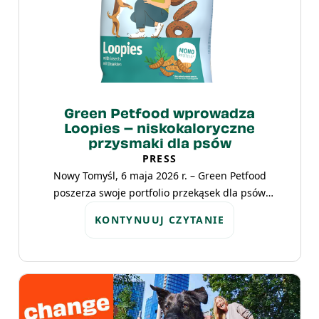
zbilansowanych recepturach, nie zawierają
dodatku cukru ani zbóż i dostępne są w
saszetkach o gramaturze 85 g.
Green Petfood wprowadza
Loopies – niskokaloryczne
przysmaki dla psów
PRESS
Nowy Tomyśl, 6 maja 2026 r. – Green Petfood
poszerza swoje portfolio przekąsek dla psów
o nowe przysmaki Loopies. Produkty dostępne są
KONTYNUUJ CZYTANIE
w dwóch wariantach: Loopies with Vegetables z
wegańską recepturą oraz Loopies with Insects z
białkiem owadów. Obie wersje
są niskokaloryczne, nie zawierają dodatku zbóż
ani cukru oraz są wolne od sztucznych
barwników, aromatów i konserwantów.