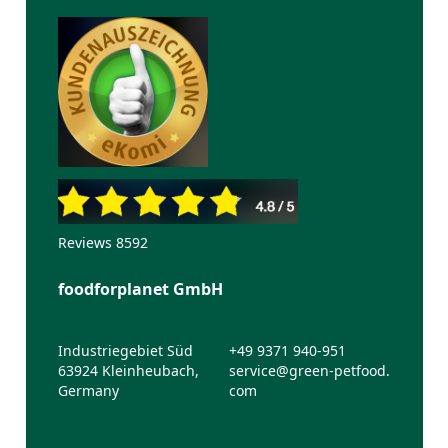
Reviews 8592
foodforplanet GmbH
Industriegebiet Süd
+49 9371 940-951
63924 Kleinheubach,
service@green-petfood.
Germany
com